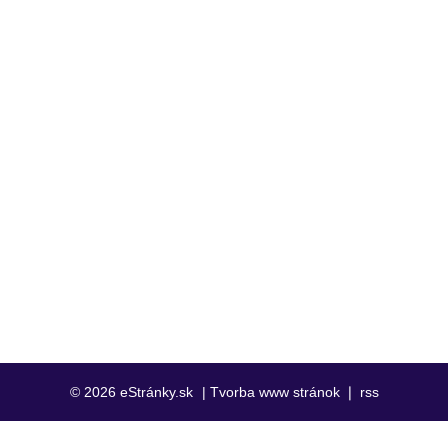
© 2026 eStránky.sk
|
Tvorba www stránok
❘
rss