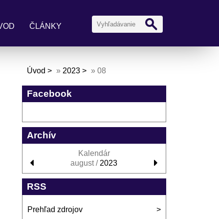
VOD
ČLÁNKY
Úvod
»
2023
»
08
Facebook
Archív
Kalendár
august /
2023
RSS
Prehľad zdrojov