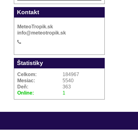
Kontakt
MeteoTropik.sk
info@meteotropik.sk
Štatistiky
Celkom:
184967
Mesiac:
5540
Deň:
363
Online:
1