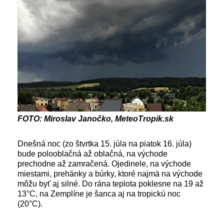
FOTO: Miroslav Janočko, MeteoTropik.sk
Dnešná noc (zo štvrtka 15. júla na piatok 16. júla)
bude polooblačná až oblačná, na východe
prechodne až zamračená. Ojedinele, na východe
miestami, prehánky a búrky, ktoré najmä na východe
môžu byť aj silné. Do rána teplota poklesne na 19 až
13°C, na Zemplíne je šanca aj na tropickú noc
(20°C).