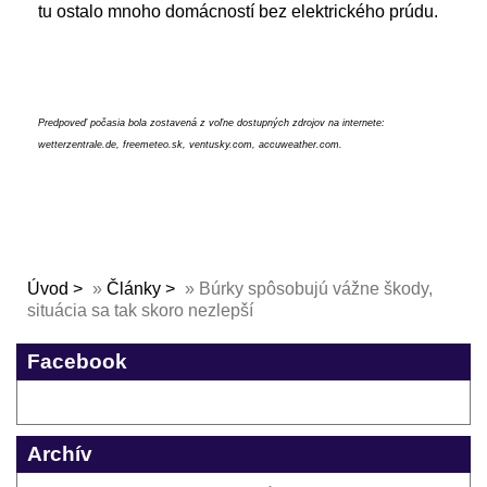
tu ostalo mnoho domácností bez elektrického prúdu.
Predpoveď počasia bola zostavená z voľne dostupných zdrojov na internete:
wetterzentrale.de, freemeteo.sk, ventusky.com, accuweather.com.
Úvod
»
Články
»
Búrky spôsobujú vážne škody,
situácia sa tak skoro nezlepší
Facebook
Archív