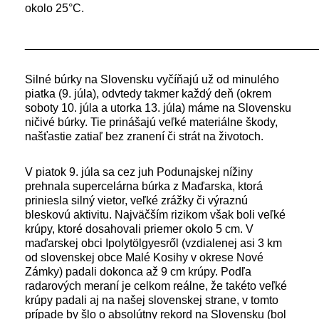
okolo 25°C.
_____________________________________________
Silné búrky na Slovensku vyčíňajú už od minulého
piatka (9. júla), odvtedy takmer každý deň (okrem
soboty 10. júla a utorka 13. júla) máme na Slovensku
ničivé búrky. Tie prinášajú veľké materiálne škody,
našťastie zatiaľ bez zranení či strát na životoch.
V piatok 9. júla sa cez juh Podunajskej nížiny
prehnala supercelárna búrka z Maďarska, ktorá
priniesla silný vietor, veľké zrážky či výraznú
bleskovú aktivitu. Najväčším rizikom však boli veľké
krúpy, ktoré dosahovali priemer okolo 5 cm. V
maďarskej obci Ipolytölgyesről (vzdialenej asi 3 km
od slovenskej obce Malé Kosihy v okrese Nové
Zámky) padali dokonca až 9 cm krúpy. Podľa
radarových meraní je celkom reálne, že takéto veľké
krúpy padali aj na našej slovenskej strane, v tomto
prípade by šlo o absolútny rekord na Slovensku (bol