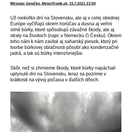
Miroslav Janočko, MeteoTropik.sk, 15.7.2021 23:00
Už niekoľko dní na Slovensku, ale aj v celej strednej
Európe vyčíňajú okrem horúčav a dusna aj veľmi
silné búrky, ktoré spôsobujú závažné škody, ale aj
straty na životoch (napr. v Nemecku či Česku). Okrem
toho nám k nám zavítal aj saharský piesok, ktorý pri
tvorbe búrkovej oblačnosti pôsobí ako kondenzačné
jadrá, a tak sú búrky intenzívnejšie.
Skôr, než si zhrnieme škody, ktoré búrky napáchali
uplynulé dni na Slovensku, teraz sa pozrime v
krátkosti na vývoj počasia v ďalších dňoch.