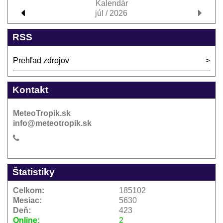
Kalendár
júl / 2026
RSS
Prehľad zdrojov
Kontakt
MeteoTropik.sk
info@meteotropik.sk
Štatistiky
Celkom:
185102
Mesiac:
5630
Deň:
423
Online:
2