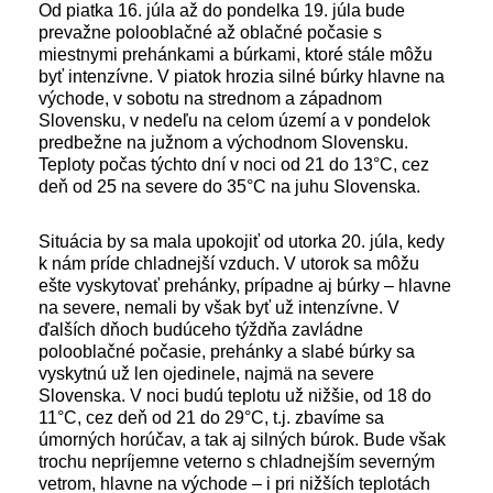
Od piatka 16. júla až do pondelka 19. júla bude
prevažne polooblačné až oblačné počasie s
miestnymi prehánkami a búrkami, ktoré stále môžu
byť intenzívne. V piatok hrozia silné búrky hlavne na
východe, v sobotu na strednom a západnom
Slovensku, v nedeľu na celom území a v pondelok
predbežne na južnom a východnom Slovensku.
Teploty počas týchto dní v noci od 21 do 13°C, cez
deň od 25 na severe do 35°C na juhu Slovenska.
Situácia by sa mala upokojiť od utorka 20. júla, kedy
k nám príde chladnejší vzduch. V utorok sa môžu
ešte vyskytovať prehánky, prípadne aj búrky – hlavne
na severe, nemali by však byť už intenzívne. V
ďalších dňoch budúceho týždňa zavládne
polooblačné počasie, prehánky a slabé búrky sa
vyskytnú už len ojedinele, najmä na severe
Slovenska. V noci budú teplotu už nižšie, od 18 do
11°C, cez deň od 21 do 29°C, t.j. zbavíme sa
úmorných horúčav, a tak aj silných búrok. Bude však
trochu nepríjemne veterno s chladnejším severným
vetrom, hlavne na východe – i pri nižších teplotách