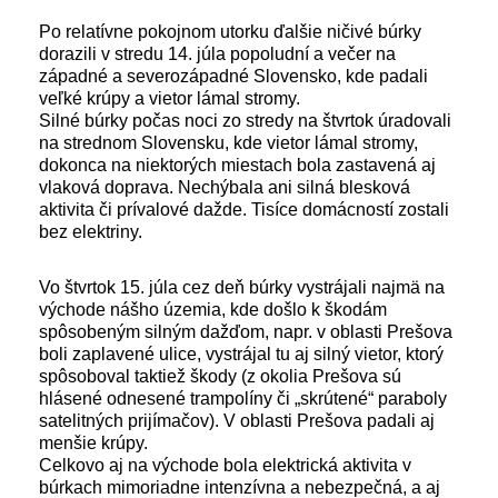
Po relatívne pokojnom utorku ďalšie ničivé búrky
dorazili v stredu 14. júla popoludní a večer na
západné a severozápadné Slovensko, kde padali
veľké krúpy a vietor lámal stromy.
Silné búrky počas noci zo stredy na štvrtok úradovali
na strednom Slovensku, kde vietor lámal stromy,
dokonca na niektorých miestach bola zastavená aj
vlaková doprava. Nechýbala ani silná blesková
aktivita či prívalové dažde. Tisíce domácností zostali
bez elektriny.
Vo štvrtok 15. júla cez deň búrky vystrájali najmä na
východe nášho územia, kde došlo k škodám
spôsobeným silným dažďom, napr. v oblasti Prešova
boli zaplavené ulice, vystrájal tu aj silný vietor, ktorý
spôsoboval taktiež škody (z okolia Prešova sú
hlásené odnesené trampolíny či „skrútené“ paraboly
satelitných prijímačov). V oblasti Prešova padali aj
menšie krúpy.
Celkovo aj na východe bola elektrická aktivita v
búrkach mimoriadne intenzívna a nebezpečná, a aj