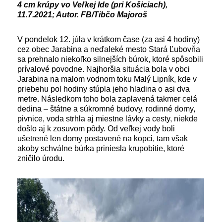
4 cm krúpy vo Veľkej Ide (pri Košiciach),
11.7.2021; Autor. FB/Tibčo Majoroš
V pondelok 12. júla v krátkom čase (za asi 4 hodiny)
cez obec Jarabina a neďaleké mesto Stará Ľubovňa
sa prehnalo niekoľko silnejších búrok, ktoré spôsobili
prívalové povodne. Najhoršia situácia bola v obci
Jarabina na malom vodnom toku Malý Lipník, kde v
priebehu pol hodiny stúpla jeho hladina o asi dva
metre. Následkom toho bola zaplavená takmer celá
dedina – štátne a súkromné budovy, rodinné domy,
pivnice, voda strhla aj miestne lávky a cesty, niekde
došlo aj k zosuvom pôdy. Od veľkej vody boli
ušetrené len domy postavené na kopci, tam však
akoby schválne búrka priniesla krupobitie, ktoré
zničilo úrodu.