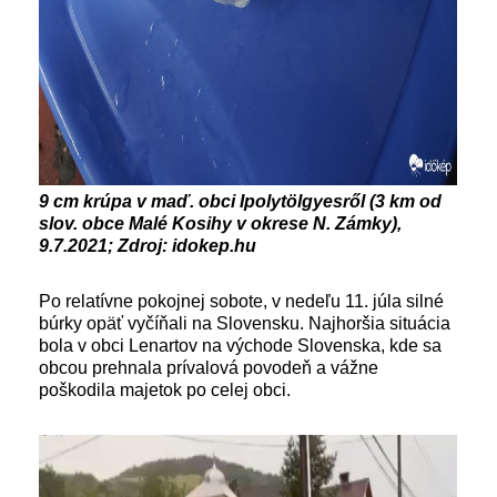
9 cm krúpa v maď. obci Ipolytölgyesről (3 km od
slov. obce Malé Kosihy v okrese N. Zámky),
9.7.2021; Zdroj: idokep.hu
Po relatívne pokojnej sobote, v nedeľu 11. júla silné
búrky opäť vyčíňali na Slovensku. Najhoršia situácia
bola v obci Lenartov na východe Slovenska, kde sa
obcou prehnala prívalová povodeň a vážne
poškodila majetok po celej obci.