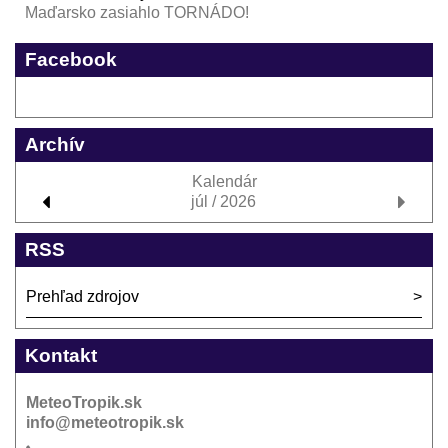
Maďarsko zasiahlo TORNÁDO!
Facebook
Archív
Kalendár
júl / 2026
RSS
Prehľad zdrojov
Kontakt
MeteoTropik.sk
info@meteotropik.sk