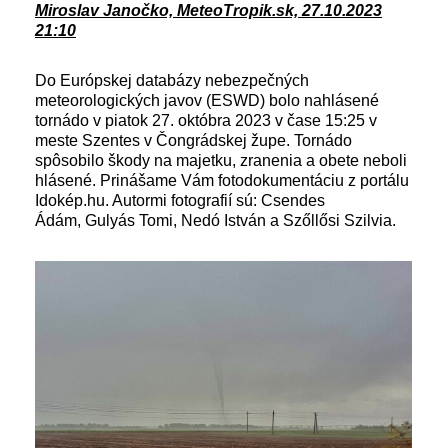
Miroslav Janočko, MeteoTropik.sk, 27.10.2023
21:10
Do Európskej databázy nebezpečných
meteorologických javov (ESWD) bolo nahlásené
tornádo v piatok 27. októbra 2023 v čase 15:25 v
meste Szentes v Čongrádskej župe. Tornádo
spôsobilo škody na majetku, zranenia a obete neboli
hlásené. Prinášame Vám fotodokumentáciu z portálu
Idokép.hu. Autormi fotografií sú: Csendes
Ádám, Gulyás Tomi, Nedó István a Szőllősi Szilvia.