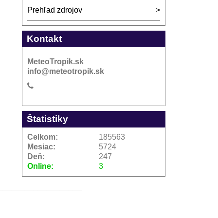
Prehľad zdrojov
Kontakt
MeteoTropik.sk
info@meteotropik.sk
Štatistiky
Celkom:
185563
Mesiac:
5724
Deň:
247
Online:
3
___________________