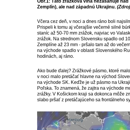
Obr.1: Táto zrážková vlna nezasahuje nad
Zemplín), ale nad západnú Ukrajinu.
(Zdro
Včera cez deň, v noci a dnes ráno boli najsil
Prispeli k tomu aj včerajšie večerné silné bú
staníc až 50-70 mm zrážok, najviac vo Valask
zrážok. Na strednom Slovensku spadlo od 1
Zemplíne až 23 mm - pršalo tam až do večerný
na východe spadlo v oblasti Slovenského Rud
hodinách, aj ráno.
Ako bude ďalej? Zrážkové pásmo, ktoré malo
v noci malo pretáčať hlavne na východ Slove
na východe SK. Keďže je už pásmo na Ukraji
Poľska. To znamená, že zajtra na východe m
zrážky. V Košickom kraji sa dokonca môže zm
slabo pršať z pretáčajúceho sa frontálneho s