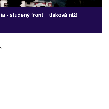
 - studený front + tlaková níž!
55
__________________________________________________