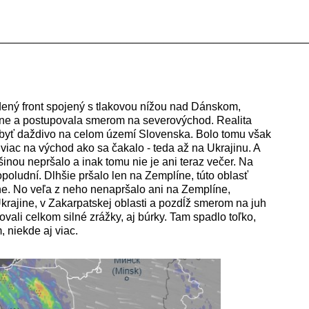
__________________________________________________
ený front spojený s tlakovou nížou nad Dánskom,
rane a postupovala smerom na severovýchod. Realita
 byť daždivo na celom území Slovenska. Bolo tomu však
 viac na východ ako sa čakalo - teda až na Ukrajinu. A
nou nepršalo a inak tomu nie je ani teraz večer. Na
oludní. Dlhšie pršalo len na Zemplíne, túto oblasť
e. No veľa z neho nenapršalo ani na Zemplíne,
Ukrajine, v Zakarpatskej oblasti a pozdĺž smerom na juh
vali celkom silné zrážky, aj búrky. Tam spadlo toľko,
 niekde aj viac.