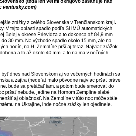
 Slovensko (teda len veľmi okrajovo zasahuje nad
j: ventusky.com)
nejšie zrážky z celého Slovenska v Trenčianskom kraji.
rky. V tejto oblasti spadlo podľa SHMÚ automatických
ej Belej v okrese Prievidza a to dokonca až 84,9 mm
0 do 30 mm. Na východe spadlo okolo 15 mm, ale na
ch hodín, na H. Zemplíne prší aj teraz. Najviac zrážok
ohoria a to až okolo 40 mm, a to najmä v nočných
 byť dnes nad Slovenskom aj vo večerných hodinách sa
nska a zajtra (nedeľa) malo pôvodne najviac pršať práve
ne, bude sa pretáčať tam, a potom bude smerovať do
oc pršať nebude, jedine na Hornom Zemplíne slabé
enšiť aj oblačnosť. Na Zemplíne v túto noc môže stále
ystému na Ukrajine, inde nočné zrážky len ojedinele.