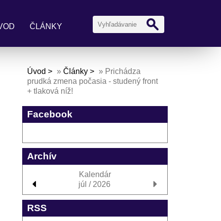
VOD
ČLÁNKY
Úvod
»
Články
»
Prichádza
prudká zmena počasia - studený front
+ tlaková níž!
Facebook
Archív
Kalendár
júl / 2026
RSS