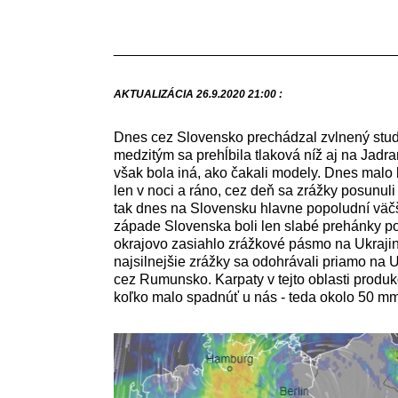
___________________________________
AKTUALIZÁCIA 26.9.2020 21:00 :
Dnes cez Slovensko prechádzal zvlnený stud
medzitým sa prehĺbila tlaková níž aj na Jad
však bola iná, ako čakali modely. Dnes malo
len v noci a ráno, cez deň sa zrážky posunuli
tak dnes na Slovensku hlavne popoludní väčši
západe Slovenska boli len slabé prehánky pop
okrajovo zasiahlo zrážkové pásmo na Ukrajin
najsilnejšie zrážky sa odohrávali priamo na 
cez Rumunsko. Karpaty v tejto oblasti produko
koľko malo spadnúť u nás - teda okolo 50 mm,