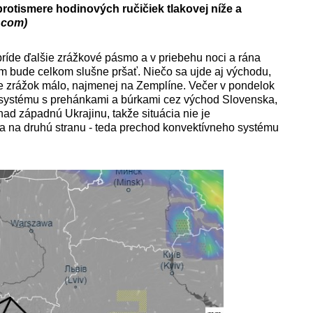
protismere hodinových ručičiek tlakovej níže a
.,com)
íde ďalšie zrážkové pásmo a v priebehu noci a rána
m bude celkom slušne pršať. Niečo sa ujde aj východu,
e zrážok málo, najmenej na Zemplíne. Večer v pondelok
ystému s prehánkami a búrkami cez východ Slovenska,
ad západnú Ukrajinu, takže situácia nie je
a na druhú stranu - teda prechod konvektívneho systému