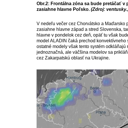
Obr.2: Frontálna zóna sa bude pretáčať v 
zasiahne hlavne Poľsko.
(Zdroj: ventusky
V nedeľu večer cez Chorvátsko a Maďarsko pr
zasiahne hlavne západ a stred Slovenska, ta
hlavne v pondelok cez deň, opäť tu však bud
model ALADIN čaká prechod konvektívneho s
ostatné modely však tento systém odkláňajú n
jednoznačná, ale väčšina modelov sa prikláň
cez Zakarpatskú oblasť na Ukrajine.