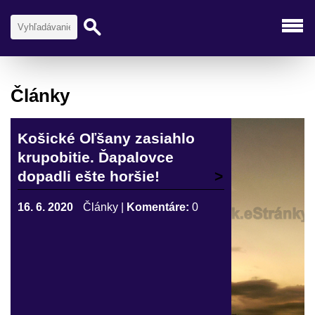
Články
Košické Oľšany zasiahlo
krupobitie. Ďapalovce
dopadli ešte horšie!
16. 6. 2020
Články
|
Komentáre:
0