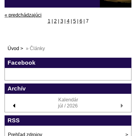
« predchádzajúci
1
|
2
|
3
|
4
|
5
|
6
|
7
Úvod
»
Články
Facebook
Archív
Kalendár
júl / 2026
RSS
Prehľad zdrojov