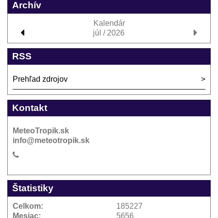
Archív
Kalendár
júl / 2026
RSS
Prehľad zdrojov
Kontakt
MeteoTropik.sk
info@meteotropik.sk
Štatistiky
Celkom:
185227
Mesiac:
5656