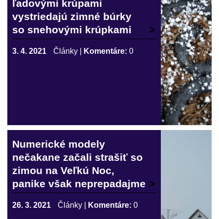
ľadovými krúpami
vystriedajú zimné búrky
so snehovými krúpkami
3. 4. 2021
Články
|
Komentáre:
0
Numerické modely
nečakane začali strašiť so
zimou na Veľkú Noc,
panike však neprepadajme
26. 3. 2021
Články
|
Komentáre:
0