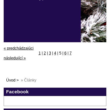
« predchádzajúci
1
|
2
|
3
|
4
|
5
|
6
|
7
následující »
Úvod
»
Články
Facebook