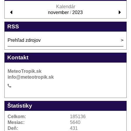
Kalendár
november
/
2023
RSS
Prehľad zdrojov
Kontakt
MeteoTropik.sk
info@meteotropik.sk
Štatistiky
Celkom:
185136
Mesiac:
5640
Deň:
431