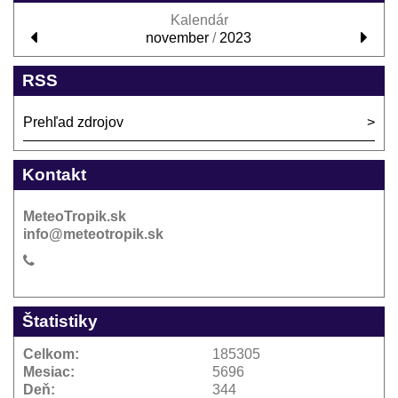
Kalendár
november
/
2023
RSS
Prehľad zdrojov
Kontakt
MeteoTropik.sk
info@meteotropik.sk
Štatistiky
Celkom:
185305
Mesiac:
5696
Deň:
344