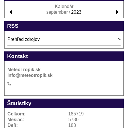
Kalendár
september /
2023
RSS
Prehľad zdrojov
Kontakt
MeteoTropik.sk
info@meteotropik.sk
Štatistiky
Celkom:
185719
Mesiac:
5730
Deň:
188